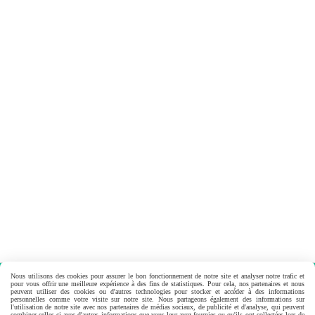
Nous utilisons des cookies pour assurer le bon fonctionnement de notre site et analyser notre trafic et
pour vous offrir une meilleure expérience à des fins de statistiques. Pour cela, nos partenaires et nous
peuvent utiliser des cookies ou d'autres technologies pour stocker et accéder à des informations
Aurélie et Romain PEROT
personnelles comme votre visite sur notre site. Nous partageons également des informations sur
l'utilisation de notre site avec nos partenaires de médias sociaux, de publicité et d'analyse, qui peuvent
combiner celles-ci avec d'autres informations que vous leur avez fournies ou qu'ils ont collectées lors de