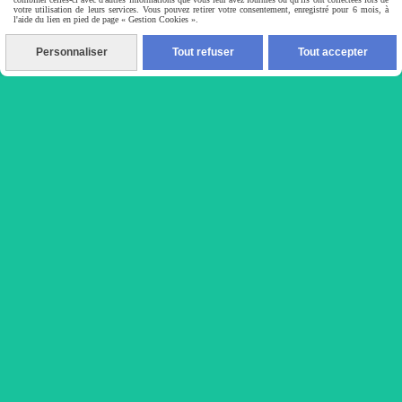
votre utilisation de leurs services. Vous pouvez retirer votre consentement, enregistré pour 6 mois, à
l'aide du lien en pied de page « Gestion Cookies ».
1462 route de Montségur,
Personnaliser
Tout refuser
Tout accepter
07260 Sablières
NOUS APPELER
0643865010
NOUS ECRIRE
[email protected]
Autoriser
Facebook est désactivé.
Mentions Légales
Gestion cookies
Mon Compte
Créer un site internet