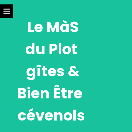
Panneau de gestion des cookies
Le MàS
du Plot
gîtes &
Bien Être
cévenols