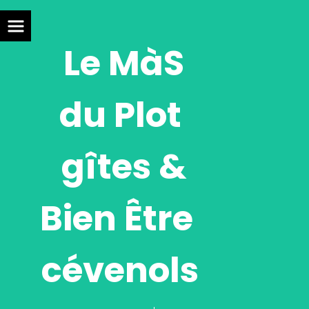
Panneau de gestion des cookies
Le MàS
du Plot
gîtes &
Bien Être
cévenols