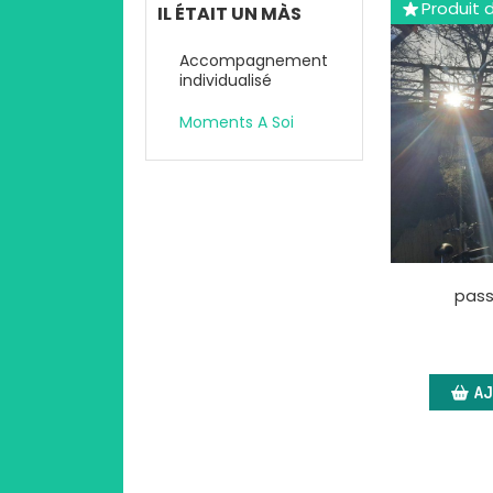
Produit 
IL ÉTAIT UN MÀS
Accompagnement
individualisé
Moments A Soi
pass
AJ